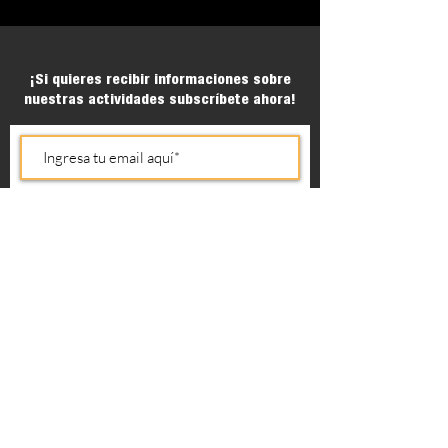
¡Si quieres recibir informaciones sobre
nuestras actividades subscríbete ahora!
Unirse
He leído y acepto la política de
privacidad de esta web
Acepto que me envíen
información comercial